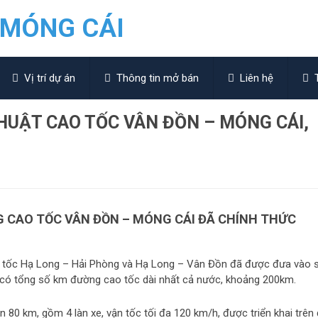
Vị trí dự án
Thông tin mở bán
Liên hệ
T
THUẬT CAO TỐC VÂN ĐỒN – MÓNG CÁI,
G CAO TỐC VÂN ĐỒN – MÓNG CÁI ĐÃ CHÍNH THỨC
ao tốc Hạ Long – Hải Phòng và Hạ Long – Vân Đồn đã được đưa vào 
 có tổng số km đường cao tốc dài nhất cả nước, khoảng 200km.
80 km, gồm 4 làn xe, vận tốc tối đa 120 km/h, được triển khai trên 