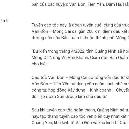
bàn của các huyện: Vân Đồn, Tiên Yên, Đầm Hà, Hả
Pin It
Tuyến cao tốc này là đoạn tuyến cuối cùng của tr
Vân Đồn – Móng Cái dài gần 200 km, điểm đầu kết nố
đường dẫn cầu Bắc Luân II thuộc thành phố Móng C
“Dự kiến trong tháng 4/2022, tỉnh Quảng Ninh sẽ h
Móng Cái”, ông Vũ Văn Khánh, Giám đốc Ban Quản lý
cho biết.
Cao tốc Vân Đồn – Móng Cái có tổng vốn đầu tư kh
Vân Đồn – Tiên Yên sử dụng vốn ngân sách nhà nướ
công tư, hợp đồng Xây dựng – Kinh doanh – Chuyển
do Tập đoàn Sun Group làm chủ đầu tư.
Sau khi tuyến cao tốc hoàn thành, Quảng Ninh sẽ tr
nay, tạo thành tuyến cao tốc ven biển duy nhất kết n
Quảng Yên, khu kinh tế Vân Đồn và khu kinh tế Cửa