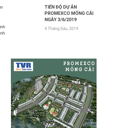
TIẾN ĐỘ DỰ ÁN
ần
PROMEXCO MÓNG CÁI
NGÀY 3/6/2019
inh
4 Tháng Sáu, 2019
anh
g
DỰ ÁN PEARL RIVERA HÀ NỘI