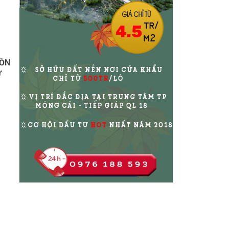
ĐỒN
Ư
DỰ ÁN TSG HÒA BÌNH CENTRE