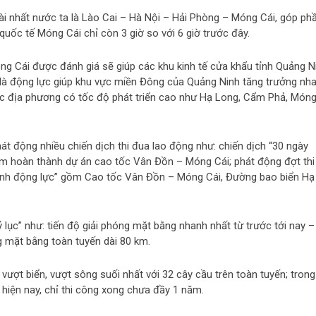
ài nhất nước ta là Lào Cai – Hà Nội – Hải Phòng – Móng Cái, góp ph
 quốc tế Móng Cái chỉ còn 3 giờ so với 6 giờ trước đây.
g Cái được đánh giá sẽ giúp các khu kinh tế cửa khẩu tỉnh Quảng N
à là động lực giúp khu vực miền Đông của Quảng Ninh tăng trưởng nh
các địa phương có tốc độ phát triển cao như Hạ Long, Cẩm Phả, Món
át động nhiều chiến dịch thi đua lao động như: chiến dịch “30 ngày
m hoàn thành dự án cao tốc Vân Đồn – Móng Cái; phát động đợt thi
ình động lực” gồm Cao tốc Vân Đồn – Móng Cái, Đường bao biển Hạ
ỷ lục” như: tiến độ giải phóng mặt bằng nhanh nhất từ trước tới nay –
g mặt bằng toàn tuyến dài 80 km.
ượt biển, vượt sông suối nhất với 32 cây cầu trên toàn tuyến; trong
 hiện nay, chỉ thi công xong chưa đầy 1 năm.