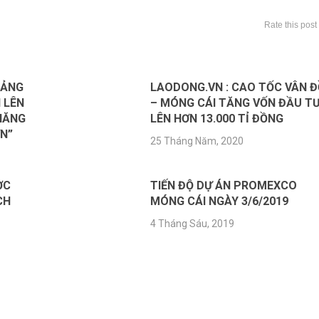
Rate this post
UẢNG
LAODONG.VN : CAO TỐC VÂN 
 LÊN
– MÓNG CÁI TĂNG VỐN ĐẦU T
 NĂNG
LÊN HƠN 13.000 TỈ ĐỒNG
N”
25 Tháng Năm, 2020
ỢC
TIẾN ĐỘ DỰ ÁN PROMEXCO
CH
MÓNG CÁI NGÀY 3/6/2019
4 Tháng Sáu, 2019