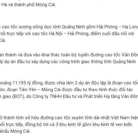
i Hà và thành phố Móng Cái.
ục cao tốc xương sống dọc tỉnh Quảng Ninh gồm Hải Phòng – Hạ Lon
i trực tiếp với cao tốc Hà Nội – Hải Phòng, điểm cuối đấu nối với
ái.
oàn thành và đưa vào khai thác toàn bộ tuyến đường cao tốc Vân Đồ
 dự án đầu tư xây dựng các công trình giao thông tỉnh Quảng Ninh
oảng 11.195 tỷ đồng, được chia làm 2 dự án độc lập là đoạn cao tố
c; đoạn Tiên Yên – Móng Cái được đầu tư theo hình thức đối tác
 giao (BOT), do Công ty TNHH Đầu tư và Phát triển Hạ tầng Vân Đồ
ở thành tỉnh sở hữu đường cao tốc xuyên tỉnh dài nhất Việt Nam hiệ
ối trực tiếp, đồng bộ tới cả 3 khu kinh tế gồm khu kinh tế ven biển
 khẩu Móng Cái.