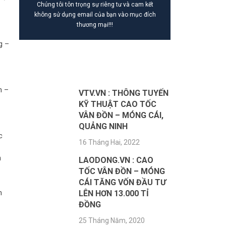
Chúng tôi tôn trọng sự riêng tư và cam kết
không sử dụng email của bạn vào mục đích
thương mại!!!
g –
BÀI VIẾT MỚI NHẤT
n –
VTV.VN : THÔNG TUYẾN
KỸ THUẬT CAO TỐC
VÂN ĐỒN – MÓNG CÁI,
QUẢNG NINH
c
16 Tháng Hai, 2022
n
LAODONG.VN : CAO
TỐC VÂN ĐỒN – MÓNG
CÁI TĂNG VỐN ĐẦU TƯ
n
LÊN HƠN 13.000 TỈ
ĐỒNG
25 Tháng Năm, 2020